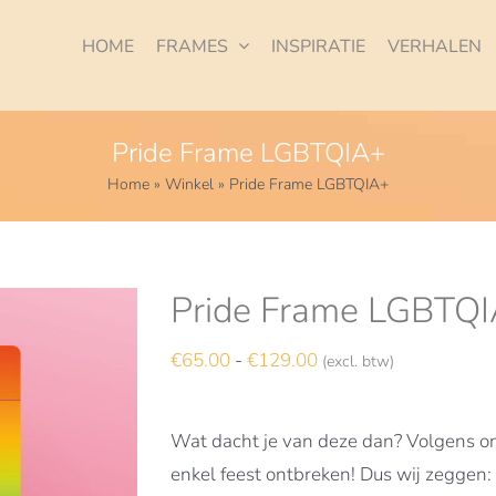
HOME
FRAMES
INSPIRATIE
VERHALEN
Pride Frame LGBTQIA+
Home
»
Winkel
»
Pride Frame LGBTQIA+
Pride Frame LGBTQ
Prijsklasse:
€
65.00
-
€
129.00
(excl. btw)
€65.00
tot
Wat dacht je van deze dan? Volgens on
€129.00
enkel feest ontbreken! Dus wij zeggen: