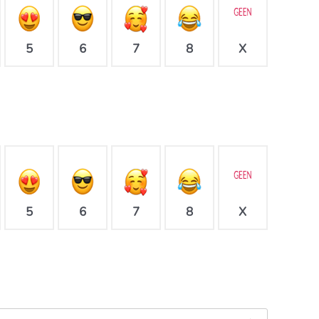
X
5
6
7
8
X
5
6
7
8