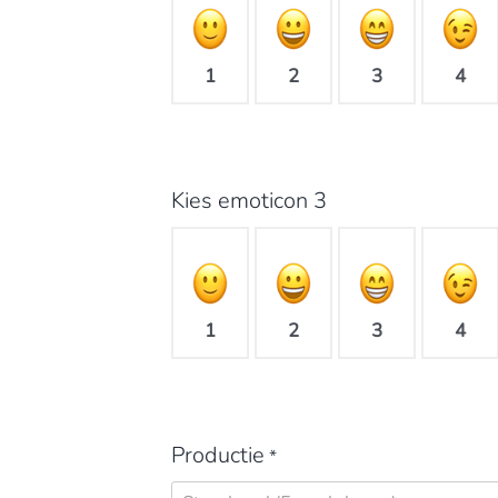
1
2
3
4
Kies emoticon 3
1
2
3
4
Productie
*