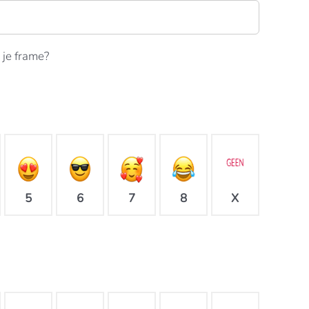
 je frame?
X
5
6
7
8