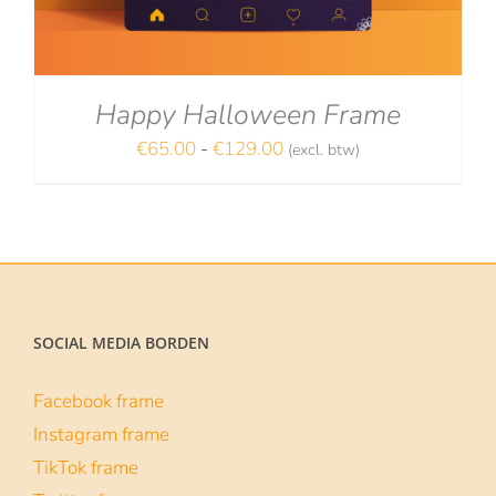
Happy Halloween Frame
Prijsklasse:
€
65.00
-
€
129.00
(excl. btw)
NA
€65.00
tot
€129.00
SOCIAL MEDIA BORDEN
Facebook frame
Instagram frame
TikTok frame