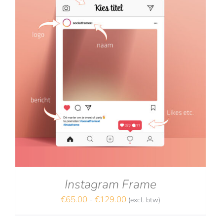
Instagram Frame
Prijsklasse:
€
65.00
-
€
129.00
(excl. btw)
€65.00
NA