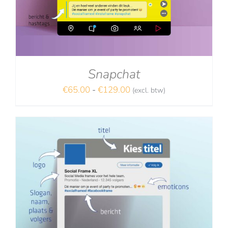
Snapchat
Prijsklasse:
€
65.00
-
€
129.00
(excl. btw)
NA
€65.00
tot
€129.00