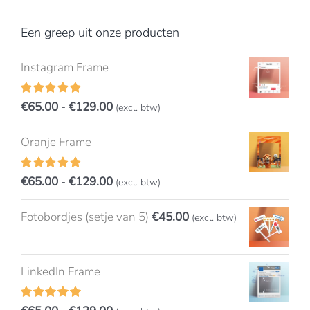
Een greep uit onze producten
Instagram Frame
Prijsklasse:
€
65.00
-
€
129.00
Gewaardeerd
(excl. btw)
4.99
uit 5
€65.00
Oranje Frame
tot
€129.00
Prijsklasse:
€
65.00
-
€
129.00
Gewaardeerd
(excl. btw)
5.00
uit 5
€65.00
Fotobordjes (setje van 5)
€
45.00
(excl. btw)
tot
€129.00
LinkedIn Frame
Gewaardeerd