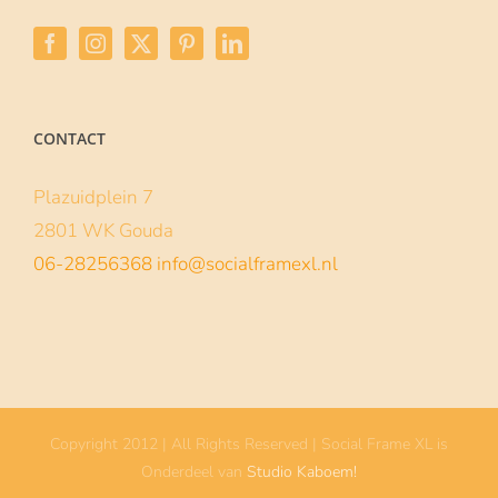
CONTACT
Plazuidplein 7
2801 WK Gouda
06-28256368
info@socialframexl.nl
Copyright 2012 | All Rights Reserved | Social Frame XL is
Onderdeel van
Studio Kaboem!