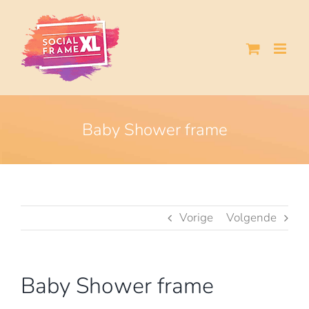
Ga
naar
inhoud
Baby Shower frame
Vorige
Volgende
Baby Shower frame