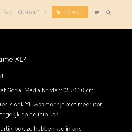
FAQ
CONTACT
WINKEL
rame XL?
r!
aat Social Media borden: 95×130 cm
ter is ook XL waardoor je met meer (tot
egelijk op de foto kan.
urlijk ook, zo hebben we in ons