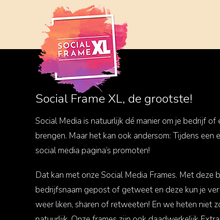
Ga
naar
inhoud
Social Frame XL, de grootste!
Social Media is natuurlijk dé manier om je bedrijf o
brengen. Maar het kan ook andersom: Tijdens een ev
social media pagina’s promoten!
Dat kan met onze Social Media Frames. Met deze 
bedrijfsnaam gepost of getweet en deze kun je verv
weer liken, sharen of retweeten! En we heten niet 
natuurlijk. Onze frames zijn ook daadwerkelijk Ext