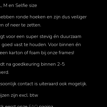
L, M en Selfie size
ebben ronde hoeken en zijn dus veiliger
n of neer te zetten.
gt voor een super stevig én duurzaam
h goed vast te houden. Voor binnen én
een karton of foam bij onze frames!
rdt na goedkeuring binnen 2-5
erd.
onlijk contact is uiteraard ook mogelijk.
jzen zijn excl. btw
ck eerst onze
FAQ
pagina.