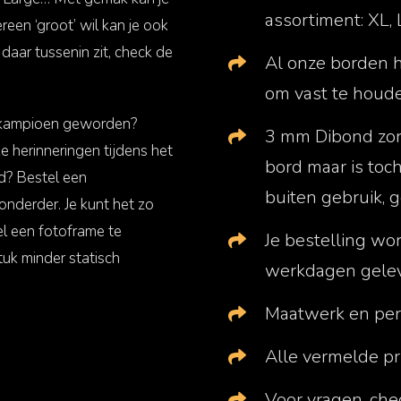
assortiment: XL, 
een ‘groot’ wil kan je ook
 daar tussenin zit, check de
Al onze borden h
om vast te houde
 kampioen geworden?
3 mm Dibond zor
e herinneringen tijdens het
bord maar is toc
wd? Bestel een
buiten gebruik, g
nderder. Je kunt het zo
el een fotoframe te
Je bestelling wo
tuk minder statisch
werkdagen gelev
Maatwerk en perso
Alle vermelde pri
Voor vragen, che