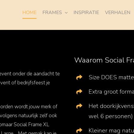
HOME
FRAMES
INSPIRATIE
VERHALEN
Waarom Social F
f event onder de aandacht te
Size DOES matte
ent of bedrijfsfeest je
Extra groot form
Het doorkijkvens
borden wordt jouw merk of
olgens natuurlijk zelf ook
wel 6 personen) t
zomaar Social Frame XL
Kleiner mag natu
ra Large… Met gemak kan je