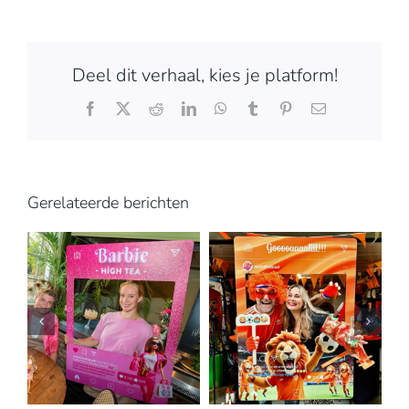
Deel dit verhaal, kies je platform!
Facebook
X
Reddit
LinkedIn
WhatsApp
Tumblr
Pinterest
E-
mail
Gerelateerde berichten
a
Thriller op het
m
Oranje garage
Plein