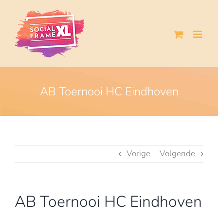
Ga
naar
inhoud
AB Toernooi HC Eindhoven
Vorige
Volgende
AB Toernooi HC Eindhoven