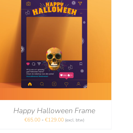
Happy Halloween Frame
Prijsklasse:
€
65.00
-
€
129.00
(excl. btw)
€65.00