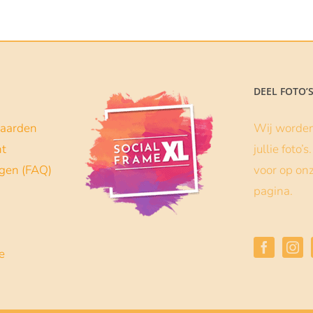
tot
€129.00
DEEL FOTO’
aarden
Wij worden 
nt
jullie foto’
agen (FAQ)
voor op on
pagina.
e