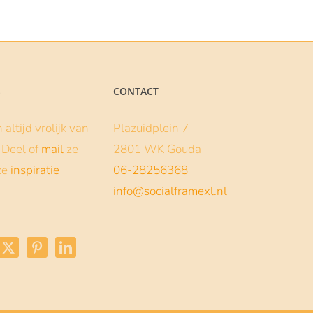
tot
€129.00
S
CONTACT
altijd vrolijk van
Plazuidplein 7
s. Deel of
mail
ze
2801 WK Gouda
ze
inspiratie
06-28256368
info@socialframexl.nl