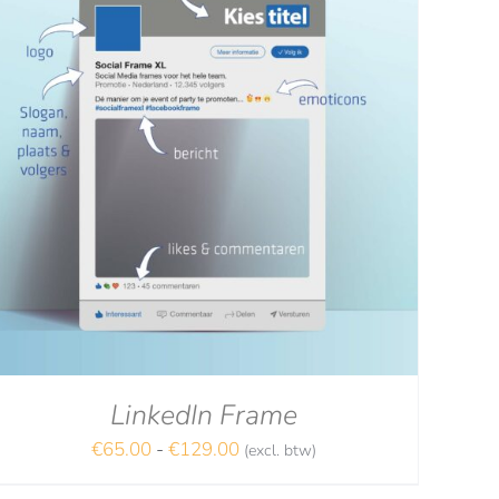
LinkedIn Frame
Prijsklasse:
€
65.00
-
€
129.00
(excl. btw)
€65.00