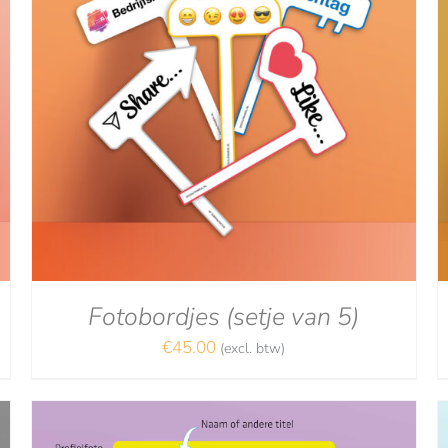
Gewaardeerd
DETAILS
5.00
uit 5
Fotobordjes (setje van 5)
€
45.00
(excl. btw)