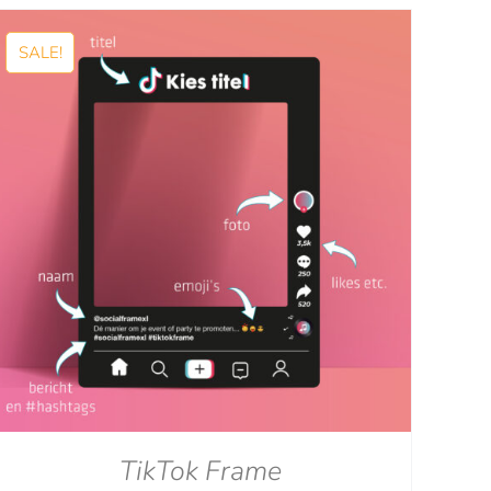
tot
€129.00
SALE!
TikTok Frame