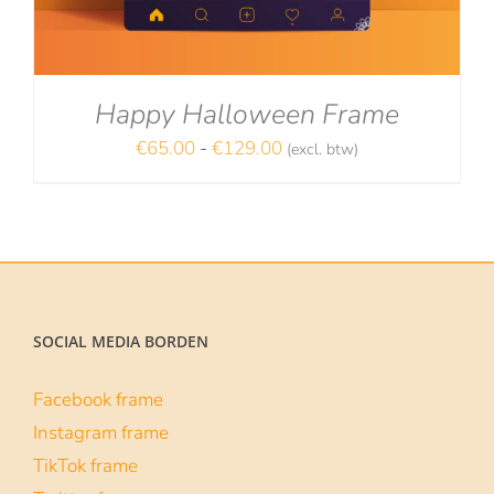
Happy Halloween Frame
Prijsklasse:
€
65.00
-
€
129.00
(excl. btw)
NA
€65.00
tot
€129.00
SOCIAL MEDIA BORDEN
Facebook frame
Instagram frame
TikTok frame