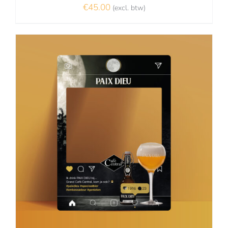
€
45.00
(excl. btw)