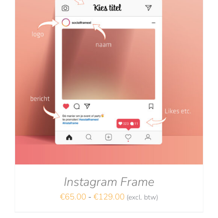
Instagram Frame
Prijsklasse:
€
65.00
-
€
129.00
(excl. btw)
€65.00
NA