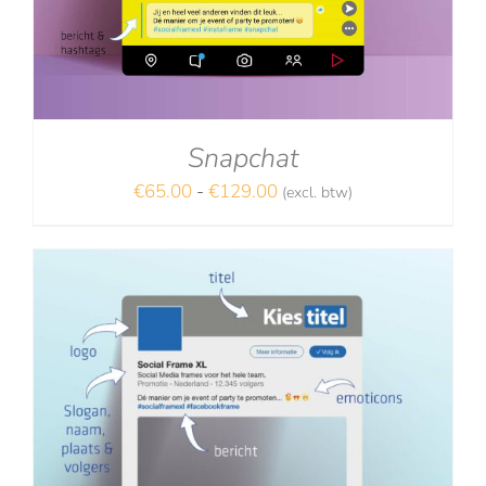
Snapchat
Prijsklasse:
€
65.00
-
€
129.00
(excl. btw)
NA
€65.00
tot
€129.00