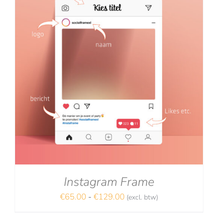
Instagram Frame
Prijsklasse:
€
65.00
-
€
129.00
(excl. btw)
€65.00
NA