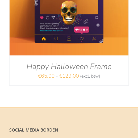
Happy Halloween Frame
Prijsklasse:
€
65.00
-
€
129.00
(excl. btw)
NA
€65.00
tot
€129.00
SOCIAL MEDIA BORDEN