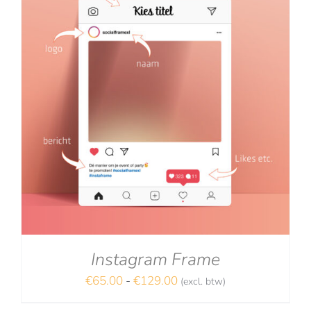
Instagram Frame
Prijsklasse:
€
65.00
-
€
129.00
(excl. btw)
€65.00
NA