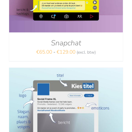
Snapchat
Prijsklasse:
€
65.00
-
€
129.00
(excl. btw)
NA
€65.00
tot
€129.00