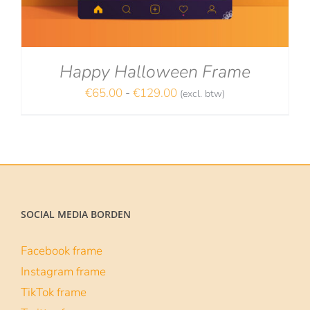
Happy Halloween Frame
Prijsklasse:
€
65.00
-
€
129.00
(excl. btw)
NA
€65.00
tot
€129.00
SOCIAL MEDIA BORDEN
Facebook frame
Instagram frame
TikTok frame