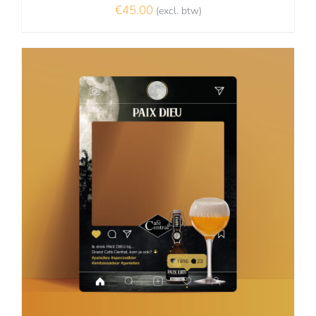
€
45.00
(excl. btw)