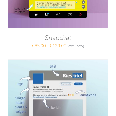
Snapchat
Prijsklasse:
€
65.00
-
€
129.00
(excl. btw)
NA
€65.00
tot
€129.00