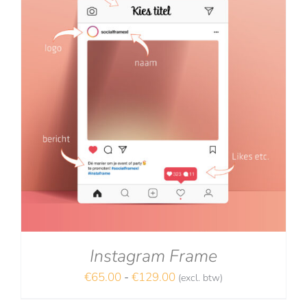
Instagram Frame
Prijsklasse:
€
65.00
-
€
129.00
(excl. btw)
€65.00
NA