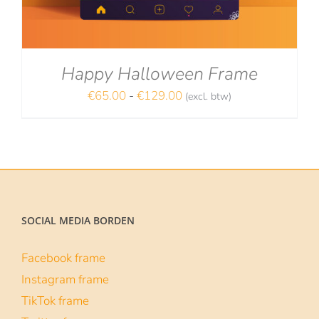
Happy Halloween Frame
Prijsklasse:
€
65.00
-
€
129.00
(excl. btw)
NA
€65.00
tot
€129.00
SOCIAL MEDIA BORDEN
Facebook frame
Instagram frame
TikTok frame