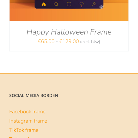
Happy Halloween Frame
Prijsklasse:
€
65.00
-
€
129.00
(excl. btw)
NA
€65.00
tot
€129.00
SOCIAL MEDIA BORDEN
Facebook frame
Instagram frame
TikTok frame