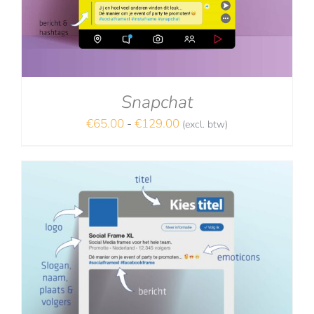
Snapchat
Prijsklasse:
€
65.00
-
€
129.00
(excl. btw)
NA
€65.00
tot
€129.00