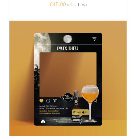
€
45.00
(excl. btw)