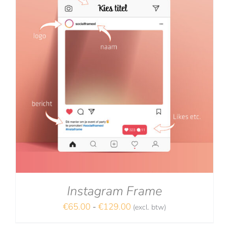
Instagram Frame
Prijsklasse:
€
65.00
-
€
129.00
(excl. btw)
€65.00
NA