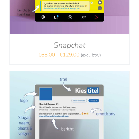
Snapchat
Prijsklasse:
€
65.00
-
€
129.00
(excl. btw)
NA
€65.00
tot
€129.00