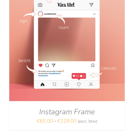
Instagram Frame
Prijsklasse:
€
65.00
-
€
129.00
(excl. btw)
€65.00
NA