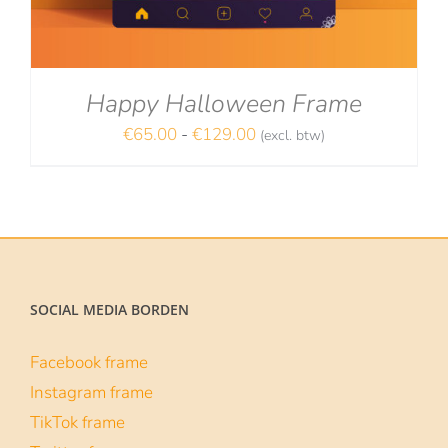
Happy Halloween Frame
Prijsklasse:
€
65.00
-
€
129.00
(excl. btw)
NA
€65.00
tot
€129.00
SOCIAL MEDIA BORDEN
Facebook frame
Instagram frame
TikTok frame