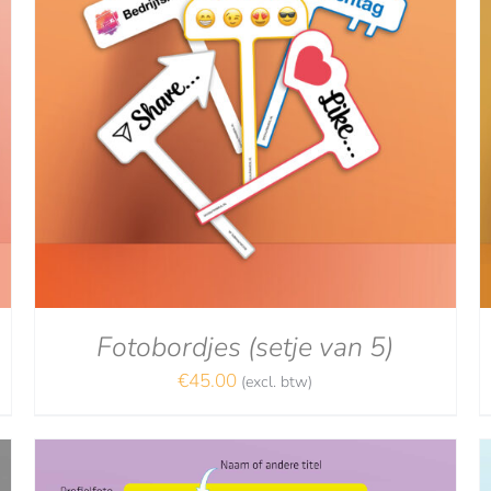
Gewaardeerd
DETAILS
5.00
uit 5
Fotobordjes (setje van 5)
€
45.00
(excl. btw)