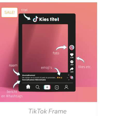
tot
€129.00
SALE!
TikTok Frame