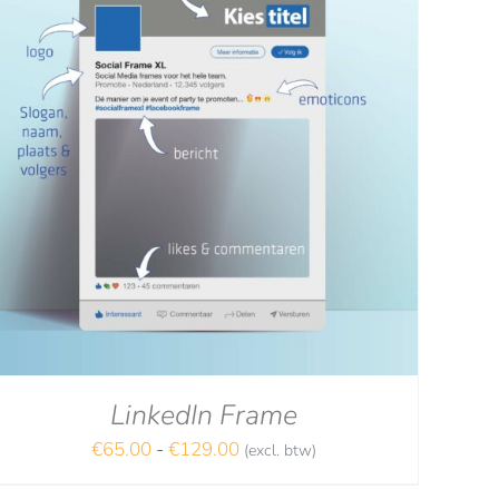
LinkedIn Frame
Prijsklasse:
€
65.00
-
€
129.00
(excl. btw)
€65.00