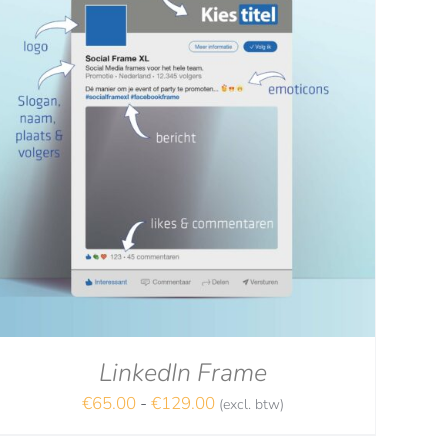
LinkedIn Frame
Prijsklasse:
€
65.00
-
€
129.00
(excl. btw)
€65.00