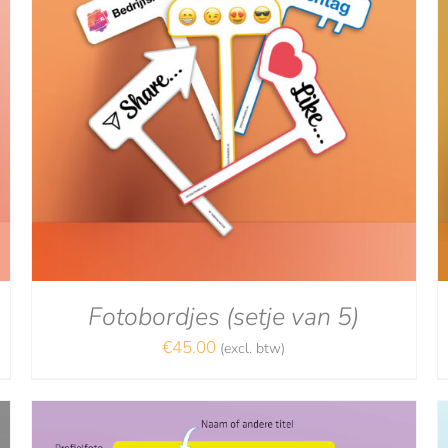
Gewaardeerd
DETAILS
5.00
uit 5
Fotobordjes (setje van 5)
€
45.00
(excl. btw)