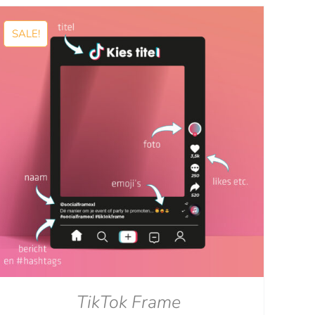
tot
€129.00
SALE!
TikTok Frame