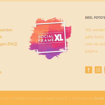
DEEL FOTO’
aarden
Wij worden 
nt
jullie foto’
agen (FAQ)
voor op on
pagina.
e
t 2012 | All Rights Reserved | Social Frame XL is Onderdeel van
Studio