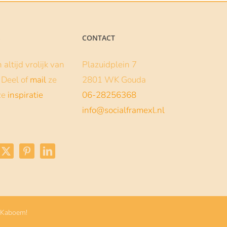
S
CONTACT
altijd vrolijk van
Plazuidplein 7
s. Deel of
mail
ze
2801 WK Gouda
ze
inspiratie
06-28256368
info@socialframexl.nl
 Kaboem!