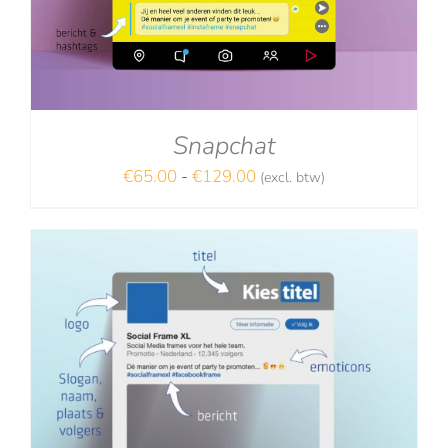
Snapchat
Prijsklasse:
€
65.00
-
€
129.00
(excl. btw)
NA
€65.00
tot
€129.00