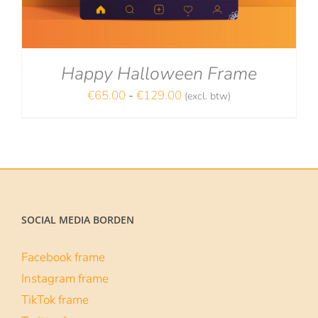
Happy Halloween Frame
Prijsklasse:
€
65.00
-
€
129.00
(excl. btw)
NA
€65.00
tot
€129.00
SOCIAL MEDIA BORDEN
Facebook frame
Instagram frame
TikTok frame