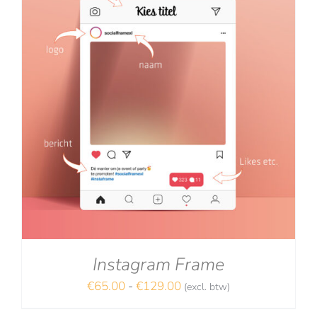
Instagram Frame
Prijsklasse:
€
65.00
-
€
129.00
(excl. btw)
€65.00
NA