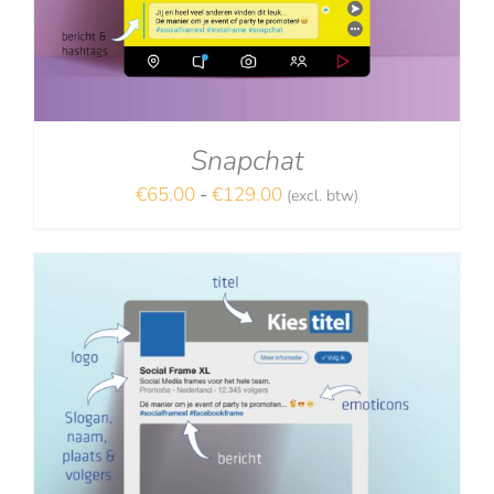
Snapchat
Prijsklasse:
€
65.00
-
€
129.00
(excl. btw)
NA
€65.00
tot
€129.00