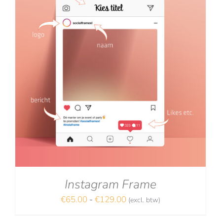
Instagram Frame
Prijsklasse:
€
65.00
-
€
129.00
(excl. btw)
€65.00
NA