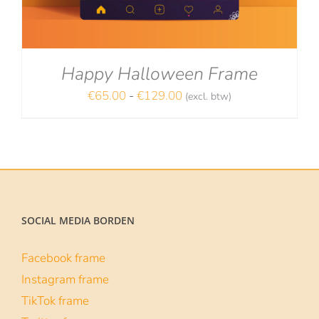
Happy Halloween Frame
Prijsklasse:
€
65.00
-
€
129.00
(excl. btw)
NA
€65.00
tot
€129.00
SOCIAL MEDIA BORDEN
Facebook frame
Instagram frame
TikTok frame