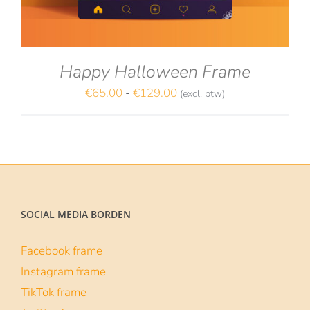
Happy Halloween Frame
Prijsklasse:
€
65.00
-
€
129.00
(excl. btw)
NA
€65.00
tot
€129.00
SOCIAL MEDIA BORDEN
Facebook frame
Instagram frame
TikTok frame