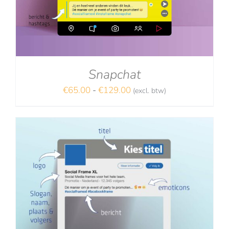
Snapchat
Prijsklasse:
€
65.00
-
€
129.00
(excl. btw)
NA
€65.00
tot
€129.00