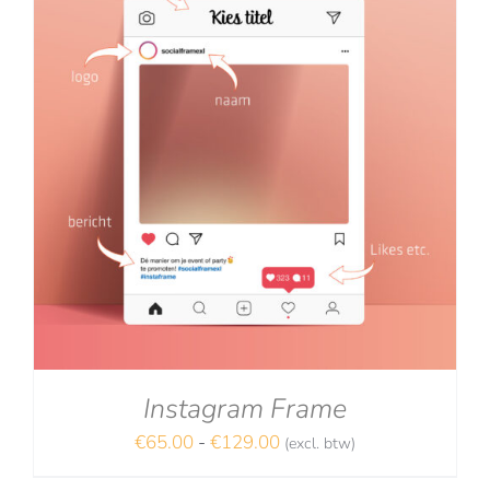
Instagram Frame
Prijsklasse:
€
65.00
-
€
129.00
(excl. btw)
€65.00
NA