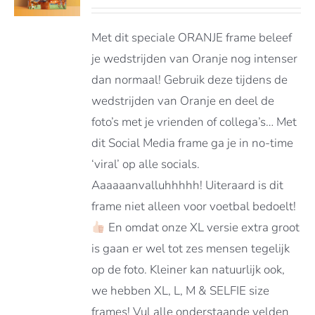
€65.00
DUCT
LS
tot
FT
Met dit speciale ORANJE frame beleef
€129.00
RDERE
je wedstrijden van Oranje nog intenser
ATIES.
dan normaal! Gebruik deze tijdens de
E
E
wedstrijden van Oranje en deel de
foto’s met je vrienden of collega’s… Met
OZEN
dit Social Media frame ga je in no-time
DEN
‘viral’ op alle socials.
Aaaaaanvalluhhhhh! Uiteraard is dit
DUCTPAGINA
frame niet alleen voor voetbal bedoelt!
En omdat onze XL versie extra groot
is gaan er wel tot zes mensen tegelijk
op de foto. Kleiner kan natuurlijk ook,
we hebben XL, L, M & SELFIE size
frames! Vul alle onderstaande velden