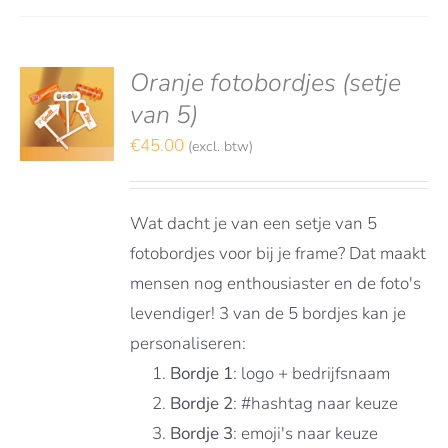
Oranje fotobordjes (setje
S
TEREN
van 5)
€
45.00
(excl. btw)
LS
Wat dacht je van een setje van 5
fotobordjes voor bij je frame? Dat maakt
mensen nog enthousiaster en de foto's
levendiger! 3 van de 5 bordjes kan je
personaliseren:
Bordje 1
: logo + bedrijfsnaam
Bordje 2
: #hashtag naar keuze
Bordje 3
: emoji's naar keuze