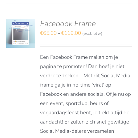
Facebook Frame
deerd
S
t 5
Prijsklasse:
€
65.00
-
€
119.00
(excl. btw)
TEREN
€65.00
DUCT
LS
tot
FT
Een Facebook Frame maken om je
€119.00
RDERE
pagina te promoten! Dan hoef je niet
ATIES.
verder te zoeken... Met dit Social Media
E
E
frame ga je in no-time 'viral' op
Facebook en andere socials. Of je nu op
OZEN
een event, sportclub, beurs of
DEN
verjaardagsfeest bent, je trekt altijd de
aandacht! Er zullen zich snel gewillige
DUCTPAGINA
Social Media-delers verzamelen