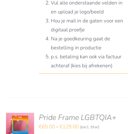
Vul alle onderstaande velden in
en upload je logo/beeld
Hou je mail in de gaten voor een
digitaal proefje
Na je goedkeuring gaat de
bestelling in productie
p.s. betaling kan ook via factuur
achteraf (kies bij afrekenen)
Pride Frame LGBTQIA+
S
TEREN
Prijsklasse:
€
65.00
-
€
129.00
(excl. btw)