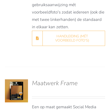
gebruiksaanwijzing mét
voorbeeldfoto's zodat iedereen (ook die
met twee linkerhanden) de standaard
in elkaar kan zetten.
HANDLEIDING (MÉT
VOORBEELD FOTO'S)
Maatwerk Frame
deerd
LS
t 5
Een op maat gemaakt Social Media