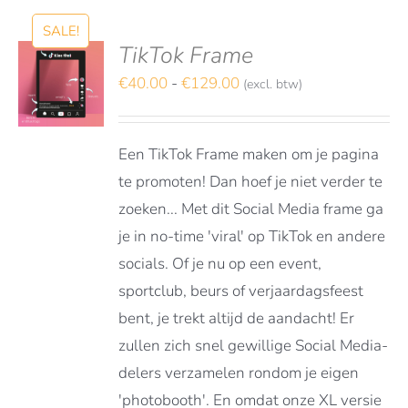
SALE!
TikTok Frame
S
TEREN
Prijsklasse:
€
40.00
-
€
129.00
(excl. btw)
€40.00
DUCT
LS
tot
FT
Een TikTok Frame maken om je pagina
RDERE
€129.00
ATIES.
te promoten! Dan hoef je niet verder te
E
zoeken... Met dit Social Media frame ga
E
je in no-time 'viral' op TikTok en andere
OZEN
socials. Of je nu op een event,
DEN
sportclub, beurs of verjaardagsfeest
bent, je trekt altijd de aandacht! Er
zullen zich snel gewillige Social Media-
DUCTPAGINA
delers verzamelen rondom je eigen
'photobooth'. En omdat onze XL versie