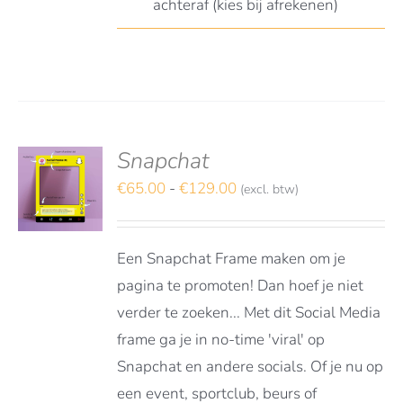
achteraf (kies bij afrekenen)
Snapchat
S
TEREN
Prijsklasse:
€
65.00
-
€
129.00
(excl. btw)
€65.00
DUCT
LS
tot
FT
Een Snapchat Frame maken om je
RDERE
€129.00
ATIES.
pagina te promoten! Dan hoef je niet
E
verder te zoeken... Met dit Social Media
E
frame ga je in no-time 'viral' op
OZEN
Snapchat en andere socials. Of je nu op
DEN
een event, sportclub, beurs of