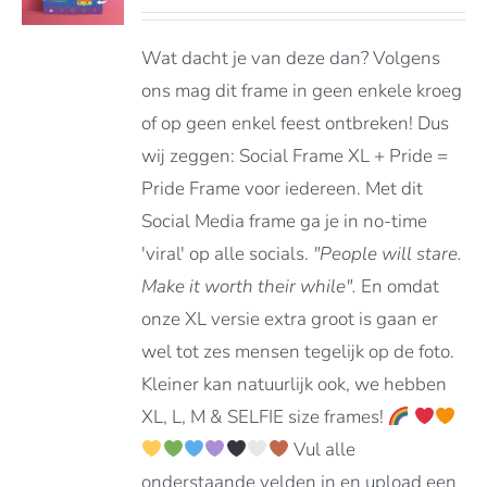
€65.00
DUCT
LS
tot
FT
Wat dacht je van deze dan? Volgens
RDERE
€129.00
ATIES.
ons mag dit frame in geen enkele kroeg
E
of op geen enkel feest ontbreken! Dus
E
wij zeggen: Social Frame XL + Pride =
OZEN
Pride Frame voor iedereen. Met dit
DEN
Social Media frame ga je in no-time
'viral' op alle socials.
"People will stare.
Make it worth their while".
En omdat
DUCTPAGINA
onze XL versie extra groot is gaan er
wel tot zes mensen tegelijk op de foto.
Kleiner kan natuurlijk ook, we hebben
XL, L, M & SELFIE size frames!
Vul alle
onderstaande velden in en upload een