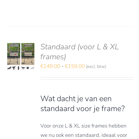
Standaard (voor L & XL
S
TEREN
frames)
Prijsklasse:
€
149.00
-
€
159.00
(excl. btw)
DUCT
LS
FT
€149.00
RDERE
tot
ATIES.
€159.00
E
Wat dacht je van een
E
standaard voor je frame?
OZEN
DEN
Voor onze L & XL size frames hebben
we nu ook een standaard, ideaal voor