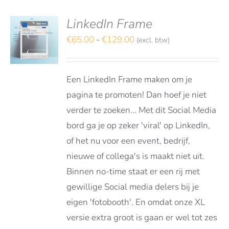
LinkedIn Frame
deerd
S
t 5
Prijsklasse:
€
65.00
-
€
129.00
(excl. btw)
TEREN
€65.00
DUCT
LS
tot
FT
Een LinkedIn Frame maken om je
€129.00
RDERE
pagina te promoten! Dan hoef je niet
ATIES.
verder te zoeken... Met dit Social Media
E
E
bord ga je op zeker 'viral' op LinkedIn,
of het nu voor een event, bedrijf,
OZEN
nieuwe of collega's is maakt niet uit.
DEN
Binnen no-time staat er een rij met
gewillige Social media delers bij je
DUCTPAGINA
eigen 'fotobooth'. En omdat onze XL
versie extra groot is gaan er wel tot zes