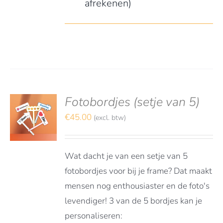
afrekenen)
Fotobordjes (setje van 5)
S
TEREN
€
45.00
(excl. btw)
LS
Wat dacht je van een setje van 5
fotobordjes voor bij je frame? Dat maakt
mensen nog enthousiaster en de foto's
levendiger! 3 van de 5 bordjes kan je
personaliseren: