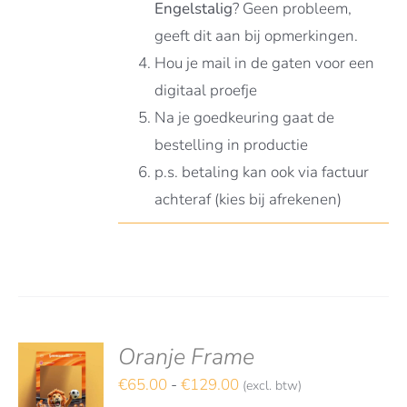
Engelstalig
? Geen probleem,
geeft dit aan bij opmerkingen.
Hou je mail in de gaten voor een
digitaal proefje
Na je goedkeuring gaat de
bestelling in productie
p.s. betaling kan ook via factuur
achteraf (kies bij afrekenen)
Oranje Frame
deerd
S
t 5
Prijsklasse:
€
65.00
-
€
129.00
(excl. btw)
TEREN