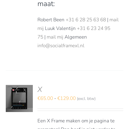
maat:
Robert Been
+31 6 28 25 63 68
|
mail
mij
Luuk Valentijn
+31 6 23 24 95
75
|
mail mij
Algemeen
info@socialframexl.nl
X
S
TEREN
Prijsklasse:
€
65.00
-
€
129.00
(excl. btw)
€65.00
DUCT
LS
tot
FT
Een X Frame maken om je pagina te
RDERE
€129.00
ATIES.