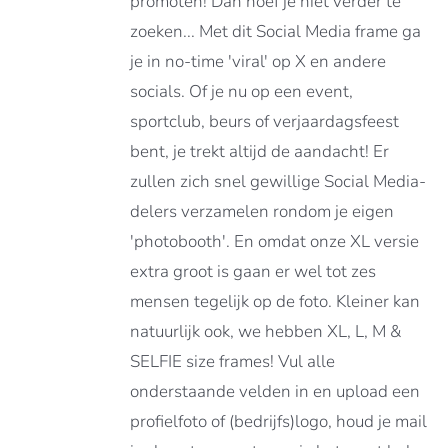
promoten! Dan hoef je niet verder te
E
zoeken... Met dit Social Media frame ga
E
je in no-time 'viral' op X en andere
OZEN
socials. Of je nu op een event,
DEN
sportclub, beurs of verjaardagsfeest
bent, je trekt altijd de aandacht! Er
zullen zich snel gewillige Social Media-
DUCTPAGINA
delers verzamelen rondom je eigen
'photobooth'. En omdat onze XL versie
extra groot is gaan er wel tot zes
mensen tegelijk op de foto. Kleiner kan
natuurlijk ook, we hebben XL, L, M &
SELFIE size frames! Vul alle
onderstaande velden in en upload een
profielfoto of (bedrijfs)logo, houd je mail