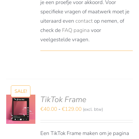
je een proefje voor akkoord. Voor
specifieke vragen of maatwerk moet je
uiteraard even
contact
op nemen, of
check de
FAQ pagina
voor
veelgestelde vragen.
SALE!
TikTok Frame
S
TEREN
Prijsklasse:
€
40.00
-
€
129.00
(excl. btw)
€40.00
DUCT
LS
tot
FT
Een TikTok Frame maken om je pagina
RDERE
€129.00