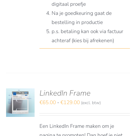
digitaal proefje
Na je goedkeuring gaat de
bestelling in productie
p.s. betaling kan ook via factuur
achteraf (kies bij afrekenen)
LinkedIn Frame
deerd
S
t 5
Prijsklasse:
€
65.00
-
€
129.00
(excl. btw)
TEREN
€65.00
DUCT
LS
tot
FT
Een LinkedIn Frame maken om je
€129.00
RDERE
pagina te promoten! Dan hoef je niet