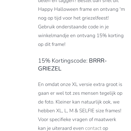
delen en taggen? Bestel dan snel dit
Happy Halloween frame en ontvang 'm
nog op tijd voor het griezelfeest!
DUCTPAGINA
Gebruik onderstaande code in je
winkelmandje en ontvang 15% korting
op dit frame!
15% Kortingscode:
BRRR-
GRIEZEL
En omdat onze XL versie extra groot is
gaan er wel tot zes mensen tegelijk op
de foto. Kleiner kan natuurlijk ook, we
hebben XL, L, M & SELFIE size frames!
Voor specifieke vragen of maatwerk
kan je uiteraard even
contact
op