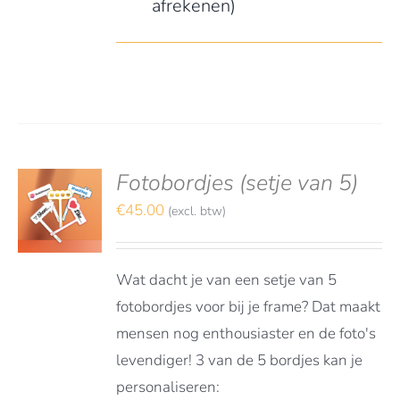
afrekenen)
Fotobordjes (setje van 5)
S
TEREN
€
45.00
(excl. btw)
LS
Wat dacht je van een setje van 5
fotobordjes voor bij je frame? Dat maakt
mensen nog enthousiaster en de foto's
levendiger! 3 van de 5 bordjes kan je
personaliseren: