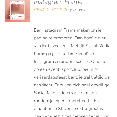
Instagram Frame
deerd
S
t 5
Prijsklasse:
€
65.00
-
€
129.00
(excl. btw)
TEREN
€65.00
DUCT
LS
tot
FT
Een Instagram Frame maken om je
€129.00
RDERE
pagina te promoten! Dan hoef je niet
ATIES.
verder te zoeken... Met dit Social Media
E
E
frame ga je in no-time 'viral' op
Instagram en andere socials. Of je nu
OZEN
op een event, sportclub, beurs of
DEN
verjaardagsfeest bent, je trekt altijd de
aandacht! Er zullen zich snel gewillige
DUCTPAGINA
Social Media-delers verzamelen
rondom je eigen 'photobooth'. En
omdat onze XL versie extra groot is
gaan er wel tot zes mensen tegelijk op