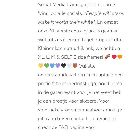
DEN
Social Media frame ga je in no-time
'viral' op alle socials.
"People will stare.
Make it worth their while".
En omdat
DUCTPAGINA
onze XL versie extra groot is gaan er
wel tot zes mensen tegelijk op de foto.
Kleiner kan natuurlijk ook, we hebben
XL, L, M & SELFIE size frames!
Vul alle
onderstaande velden in en upload een
profielfoto of (bedrijfs)logo, houd je mail
in de gaten want voor je het weet heb
je een proefje voor akkoord. Voor
specifieke vragen of maatwerk moet je
uiteraard even
contact
op nemen, of
check de
FAQ pagina
voor