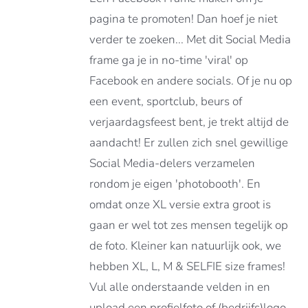
€119.00
RDERE
pagina te promoten! Dan hoef je niet
ATIES.
verder te zoeken... Met dit Social Media
E
E
frame ga je in no-time 'viral' op
Facebook en andere socials. Of je nu op
OZEN
een event, sportclub, beurs of
DEN
verjaardagsfeest bent, je trekt altijd de
aandacht! Er zullen zich snel gewillige
DUCTPAGINA
Social Media-delers verzamelen
rondom je eigen 'photobooth'. En
omdat onze XL versie extra groot is
gaan er wel tot zes mensen tegelijk op
de foto. Kleiner kan natuurlijk ook, we
hebben XL, L, M & SELFIE size frames!
Vul alle onderstaande velden in en
upload een profielfoto of (bedrijfs)logo,