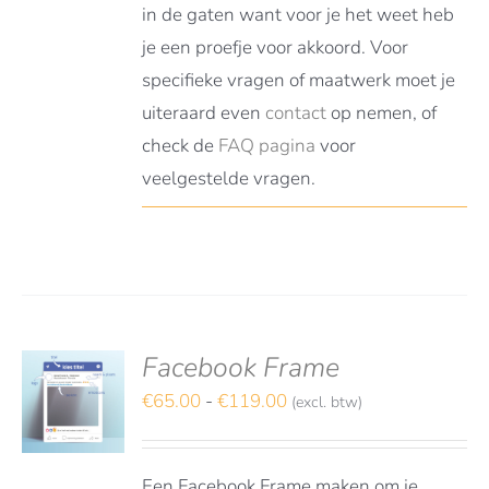
in de gaten want voor je het weet heb
je een proefje voor akkoord. Voor
specifieke vragen of maatwerk moet je
uiteraard even
contact
op nemen, of
check de
FAQ pagina
voor
veelgestelde vragen.
Facebook Frame
deerd
S
t 5
Prijsklasse:
€
65.00
-
€
119.00
(excl. btw)
TEREN
€65.00
DUCT
LS
tot
FT
Een Facebook Frame maken om je