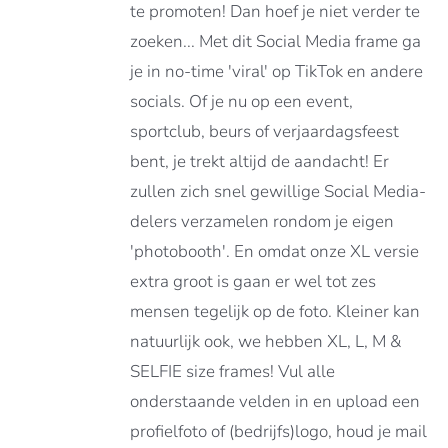
ATIES.
te promoten! Dan hoef je niet verder te
E
zoeken... Met dit Social Media frame ga
E
je in no-time 'viral' op TikTok en andere
OZEN
socials. Of je nu op een event,
DEN
sportclub, beurs of verjaardagsfeest
bent, je trekt altijd de aandacht! Er
zullen zich snel gewillige Social Media-
DUCTPAGINA
delers verzamelen rondom je eigen
'photobooth'. En omdat onze XL versie
extra groot is gaan er wel tot zes
mensen tegelijk op de foto. Kleiner kan
natuurlijk ook, we hebben XL, L, M &
SELFIE size frames! Vul alle
onderstaande velden in en upload een
profielfoto of (bedrijfs)logo, houd je mail