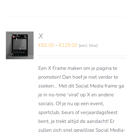
X
S
TEREN
Prijsklasse:
€
65.00
-
€
129.00
(excl. btw)
€65.00
DUCT
LS
tot
FT
Een X Frame maken om je pagina te
RDERE
€129.00
ATIES.
promoten! Dan hoef je niet verder te
E
zoeken... Met dit Social Media frame ga
E
je in no-time 'viral' op X en andere
OZEN
socials. Of je nu op een event,
DEN
sportclub, beurs of verjaardagsfeest
bent, je trekt altijd de aandacht! Er
zullen zich snel gewillige Social Media-
DUCTPAGINA