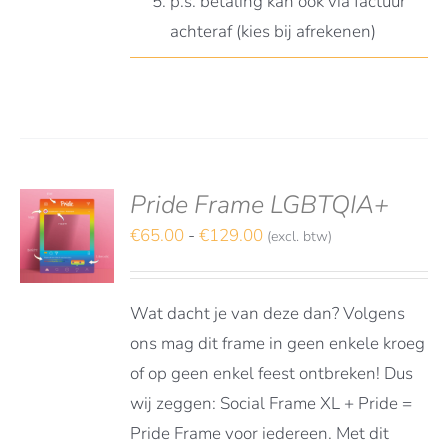
p.s. betaling kan ook via factuur
achteraf (kies bij afrekenen)
Pride Frame LGBTQIA+
S
TEREN
Prijsklasse:
€
65.00
-
€
129.00
(excl. btw)
€65.00
DUCT
LS
tot
FT
Wat dacht je van deze dan? Volgens
RDERE
€129.00
ATIES.
ons mag dit frame in geen enkele kroeg
E
of op geen enkel feest ontbreken! Dus
E
wij zeggen: Social Frame XL + Pride =
OZEN
Pride Frame voor iedereen. Met dit