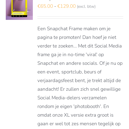
TEREN
Prijsklasse:
€
65.00
-
€
129.00
(excl. btw)
€65.00
DUCT
LS
tot
FT
Een Snapchat Frame maken om je
RDERE
€129.00
ATIES.
pagina te promoten! Dan hoef je niet
E
verder te zoeken... Met dit Social Media
E
frame ga je in no-time 'viral' op
OZEN
Snapchat en andere socials. Of je nu op
DEN
een event, sportclub, beurs of
verjaardagsfeest bent, je trekt altijd de
aandacht! Er zullen zich snel gewillige
DUCTPAGINA
Social Media-delers verzamelen
rondom je eigen 'photobooth'. En
omdat onze XL versie extra groot is
gaan er wel tot zes mensen tegelijk op