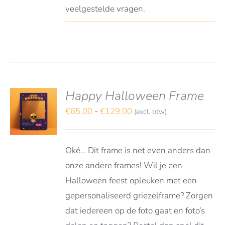
veelgestelde vragen.
Happy Halloween Frame
S
TEREN
Prijsklasse:
€
65.00
-
€
129.00
(excl. btw)
€65.00
DUCT
LS
tot
FT
Oké… Dit frame is net even anders dan
RDERE
€129.00
ATIES.
onze andere frames! Wil je een
E
Halloween feest opleuken met een
E
gepersonaliseerd griezelframe? Zorgen
OZEN
dat iedereen op de foto gaat en foto’s
DEN