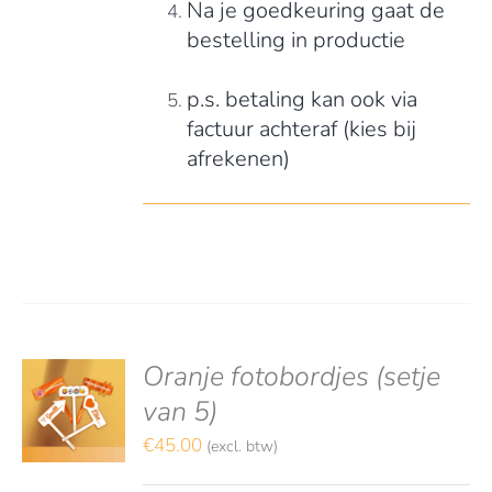
Na je goedkeuring gaat de
bestelling in productie
p.s. betaling kan ook via
factuur achteraf (kies bij
afrekenen)
Oranje fotobordjes (setje
S
TEREN
van 5)
€
45.00
(excl. btw)
LS