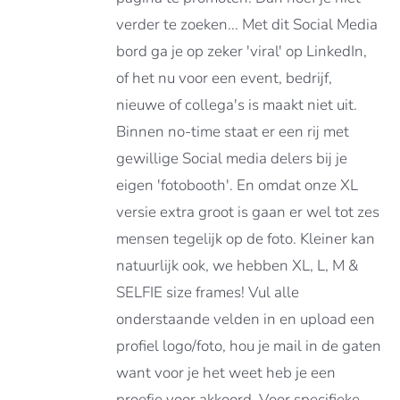
ATIES.
verder te zoeken... Met dit Social Media
E
E
bord ga je op zeker 'viral' op LinkedIn,
of het nu voor een event, bedrijf,
OZEN
nieuwe of collega's is maakt niet uit.
DEN
Binnen no-time staat er een rij met
gewillige Social media delers bij je
DUCTPAGINA
eigen 'fotobooth'. En omdat onze XL
versie extra groot is gaan er wel tot zes
mensen tegelijk op de foto. Kleiner kan
natuurlijk ook, we hebben XL, L, M &
SELFIE size frames! Vul alle
onderstaande velden in en upload een
profiel logo/foto, hou je mail in de gaten
want voor je het weet heb je een
proefje voor akkoord. Voor specifieke