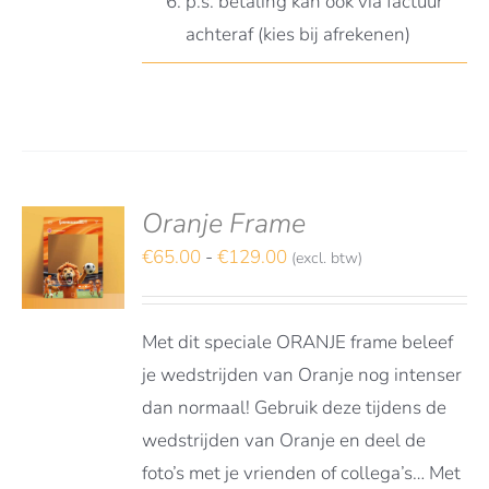
p.s. betaling kan ook via factuur
achteraf (kies bij afrekenen)
Oranje Frame
deerd
S
t 5
Prijsklasse:
€
65.00
-
€
129.00
(excl. btw)
TEREN
€65.00
DUCT
LS
tot
FT
Met dit speciale ORANJE frame beleef
€129.00
RDERE
je wedstrijden van Oranje nog intenser
ATIES.
dan normaal! Gebruik deze tijdens de
E
E
wedstrijden van Oranje en deel de
foto’s met je vrienden of collega’s… Met
OZEN