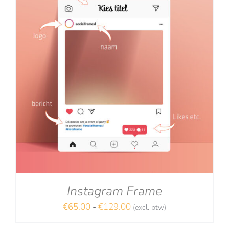
Instagram Frame
Prijsklasse:
€
65.00
-
€
129.00
(excl. btw)
€65.00
NA