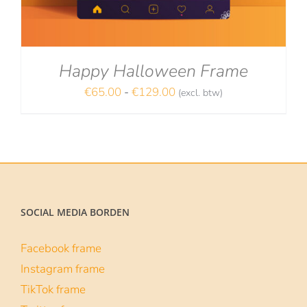
Happy Halloween Frame
Prijsklasse:
€
65.00
-
€
129.00
(excl. btw)
NA
€65.00
tot
€129.00
SOCIAL MEDIA BORDEN
Facebook frame
Instagram frame
TikTok frame