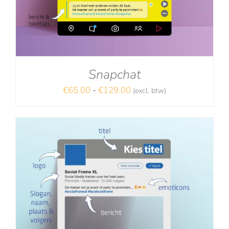
Snapchat
Prijsklasse:
€
65.00
-
€
129.00
(excl. btw)
NA
€65.00
tot
€129.00