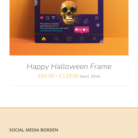
Happy Halloween Frame
Prijsklasse:
€
65.00
-
€
129.00
(excl. btw)
NA
€65.00
tot
€129.00
SOCIAL MEDIA BORDEN