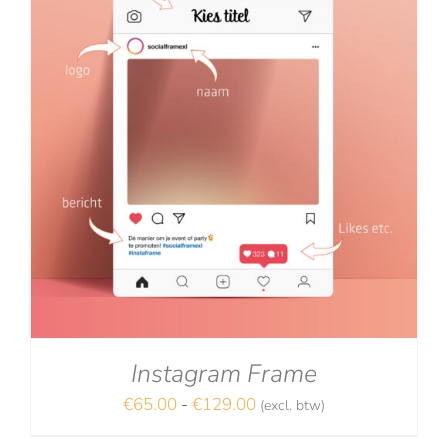
Instagram Frame
Prijsklasse:
€
65.00
-
€
129.00
(excl. btw)
€65.00
NA