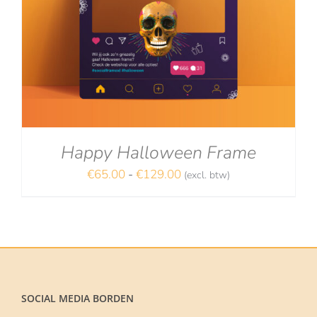
Happy Halloween Frame
Prijsklasse:
€
65.00
-
€
129.00
(excl. btw)
NA
€65.00
tot
€129.00
SOCIAL MEDIA BORDEN