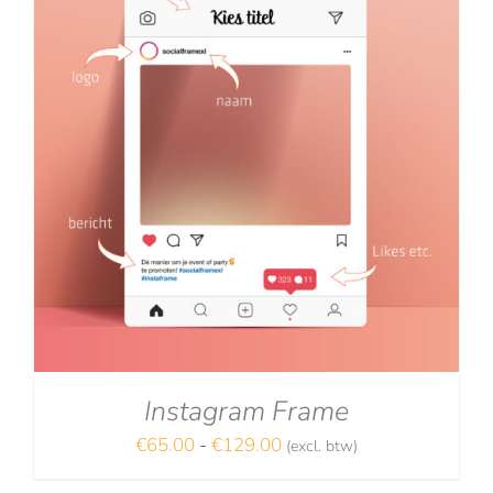
Instagram Frame
Prijsklasse:
€
65.00
-
€
129.00
(excl. btw)
€65.00
NA