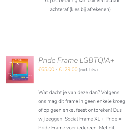
p.s. betaling kan ook via factuur
achteraf (kies bij afrekenen)
Pride Frame LGBTQIA+
S
TEREN
Prijsklasse:
€
65.00
-
€
129.00
(excl. btw)
€65.00
DUCT
LS
tot
FT
Wat dacht je van deze dan? Volgens
RDERE
€129.00
ATIES.
ons mag dit frame in geen enkele kroeg
E
of op geen enkel feest ontbreken! Dus
E
wij zeggen: Social Frame XL + Pride =
OZEN
Pride Frame voor iedereen. Met dit