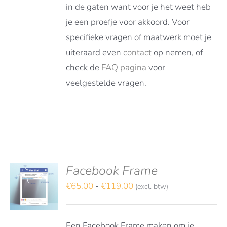
in de gaten want voor je het weet heb
je een proefje voor akkoord. Voor
specifieke vragen of maatwerk moet je
uiteraard even
contact
op nemen, of
check de
FAQ pagina
voor
veelgestelde vragen.
Facebook Frame
deerd
S
t 5
Prijsklasse:
€
65.00
-
€
119.00
(excl. btw)
TEREN
€65.00
DUCT
LS
tot
FT
Een Facebook Frame maken om je