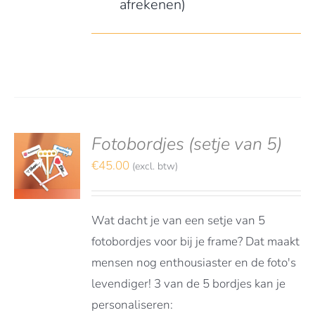
afrekenen)
Fotobordjes (setje van 5)
S
TEREN
€
45.00
(excl. btw)
LS
Wat dacht je van een setje van 5
fotobordjes voor bij je frame? Dat maakt
mensen nog enthousiaster en de foto's
levendiger! 3 van de 5 bordjes kan je
personaliseren: