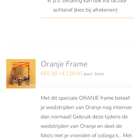
p.s. betaling kan ook via factuur
achteraf (kies bij afrekenen)
Oranje Frame
deerd
S
t 5
Prijsklasse:
€
65.00
-
€
129.00
(excl. btw)
TEREN
€65.00
DUCT
LS
tot
FT
Met dit speciale ORANJE frame beleef
€129.00
RDERE
je wedstrijden van Oranje nog intenser
ATIES.
dan normaal! Gebruik deze tijdens de
E
E
wedstrijden van Oranje en deel de
foto’s met je vrienden of collega’s… Met
OZEN