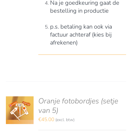
Na je goedkeuring gaat de
bestelling in productie
p.s. betaling kan ook via
factuur achteraf (kies bij
afrekenen)
Oranje fotobordjes (setje
S
TEREN
van 5)
€
45.00
(excl. btw)
LS