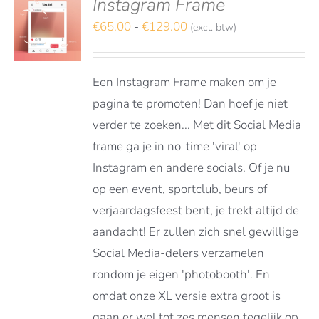
Instagram Frame
deerd
S
t 5
Prijsklasse:
€
65.00
-
€
129.00
(excl. btw)
TEREN
€65.00
DUCT
LS
tot
FT
Een Instagram Frame maken om je
€129.00
RDERE
pagina te promoten! Dan hoef je niet
ATIES.
verder te zoeken... Met dit Social Media
E
E
frame ga je in no-time 'viral' op
Instagram en andere socials. Of je nu
OZEN
op een event, sportclub, beurs of
DEN
verjaardagsfeest bent, je trekt altijd de
aandacht! Er zullen zich snel gewillige
DUCTPAGINA
Social Media-delers verzamelen
rondom je eigen 'photobooth'. En
omdat onze XL versie extra groot is
gaan er wel tot zes mensen tegelijk op