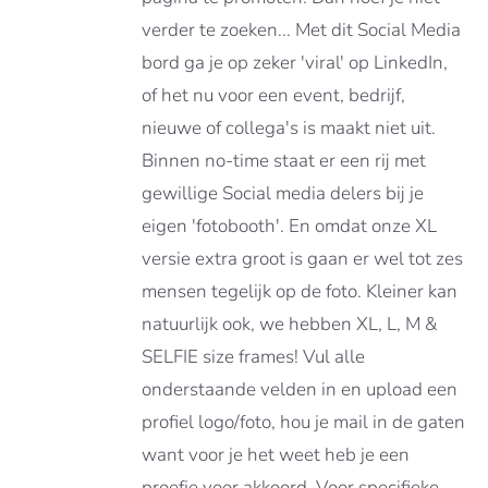
ATIES.
verder te zoeken... Met dit Social Media
E
E
bord ga je op zeker 'viral' op LinkedIn,
of het nu voor een event, bedrijf,
OZEN
nieuwe of collega's is maakt niet uit.
DEN
Binnen no-time staat er een rij met
gewillige Social media delers bij je
DUCTPAGINA
eigen 'fotobooth'. En omdat onze XL
versie extra groot is gaan er wel tot zes
mensen tegelijk op de foto. Kleiner kan
natuurlijk ook, we hebben XL, L, M &
SELFIE size frames! Vul alle
onderstaande velden in en upload een
profiel logo/foto, hou je mail in de gaten
want voor je het weet heb je een
proefje voor akkoord. Voor specifieke