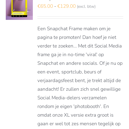
TEREN
Prijsklasse:
€
65.00
-
€
129.00
(excl. btw)
€65.00
DUCT
LS
tot
FT
Een Snapchat Frame maken om je
RDERE
€129.00
ATIES.
pagina te promoten! Dan hoef je niet
E
verder te zoeken... Met dit Social Media
E
frame ga je in no-time 'viral' op
OZEN
Snapchat en andere socials. Of je nu op
DEN
een event, sportclub, beurs of
verjaardagsfeest bent, je trekt altijd de
aandacht! Er zullen zich snel gewillige
DUCTPAGINA
Social Media-delers verzamelen
rondom je eigen 'photobooth'. En
omdat onze XL versie extra groot is
gaan er wel tot zes mensen tegelijk op