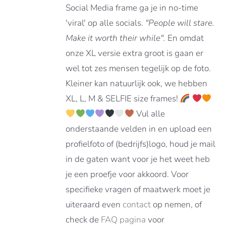
DEN
Social Media frame ga je in no-time
'viral' op alle socials.
"People will stare.
Make it worth their while".
En omdat
DUCTPAGINA
onze XL versie extra groot is gaan er
wel tot zes mensen tegelijk op de foto.
Kleiner kan natuurlijk ook, we hebben
XL, L, M & SELFIE size frames!
Vul alle
onderstaande velden in en upload een
profielfoto of (bedrijfs)logo, houd je mail
in de gaten want voor je het weet heb
je een proefje voor akkoord. Voor
specifieke vragen of maatwerk moet je
uiteraard even
contact
op nemen, of
check de
FAQ pagina
voor