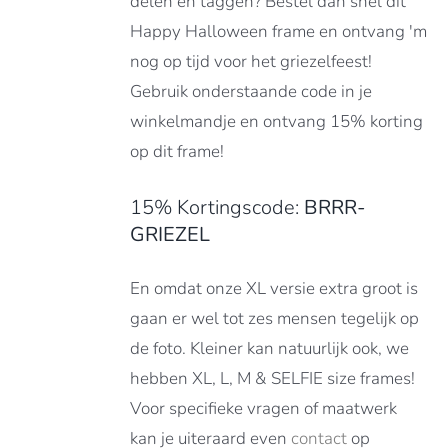
delen en taggen? Bestel dan snel dit
Happy Halloween frame en ontvang 'm
nog op tijd voor het griezelfeest!
DUCTPAGINA
Gebruik onderstaande code in je
winkelmandje en ontvang 15% korting
op dit frame!
15% Kortingscode:
BRRR-
GRIEZEL
En omdat onze XL versie extra groot is
gaan er wel tot zes mensen tegelijk op
de foto. Kleiner kan natuurlijk ook, we
hebben XL, L, M & SELFIE size frames!
Voor specifieke vragen of maatwerk
kan je uiteraard even
contact
op