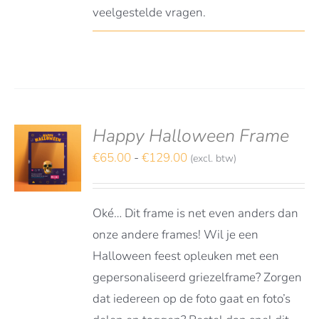
veelgestelde vragen.
Happy Halloween Frame
S
TEREN
Prijsklasse:
€
65.00
-
€
129.00
(excl. btw)
€65.00
DUCT
LS
tot
FT
Oké… Dit frame is net even anders dan
RDERE
€129.00
ATIES.
onze andere frames! Wil je een
E
Halloween feest opleuken met een
E
gepersonaliseerd griezelframe? Zorgen
OZEN
dat iedereen op de foto gaat en foto’s
DEN