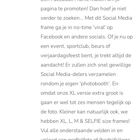
€119.00
RDERE
pagina te promoten! Dan hoef je niet
ATIES.
verder te zoeken... Met dit Social Media
E
E
frame ga je in no-time 'viral' op
Facebook en andere socials. Of je nu op
OZEN
een event, sportclub, beurs of
DEN
verjaardagsfeest bent, je trekt altijd de
aandacht! Er zullen zich snel gewillige
DUCTPAGINA
Social Media-delers verzamelen
rondom je eigen 'photobooth'. En
omdat onze XL versie extra groot is
gaan er wel tot zes mensen tegelijk op
de foto. Kleiner kan natuurlijk ook, we
hebben XL, L, M & SELFIE size frames!
Vul alle onderstaande velden in en
upload een profielfoto of (bedrijfs)logo,