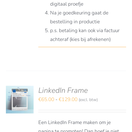
digitaal proefje
Na je goedkeuring gaat de
bestelling in productie
p.s. betaling kan ook via factuur
achteraf (kies bij afrekenen)
LinkedIn Frame
deerd
S
t 5
Prijsklasse:
€
65.00
-
€
129.00
(excl. btw)
TEREN
€65.00
DUCT
LS
tot
FT
Een LinkedIn Frame maken om je
€129.00
RDERE
pagina te promoten! Dan hoef je niet