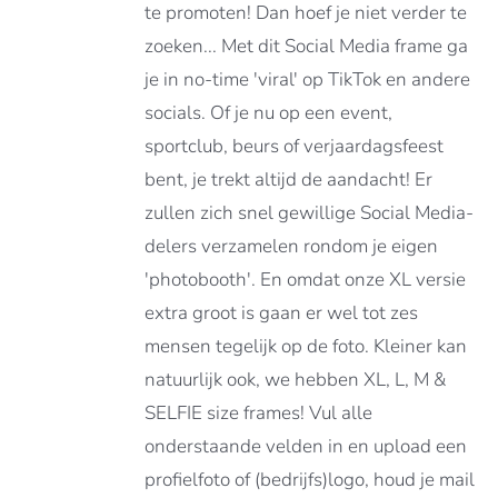
ATIES.
te promoten! Dan hoef je niet verder te
E
zoeken... Met dit Social Media frame ga
E
je in no-time 'viral' op TikTok en andere
OZEN
socials. Of je nu op een event,
DEN
sportclub, beurs of verjaardagsfeest
bent, je trekt altijd de aandacht! Er
zullen zich snel gewillige Social Media-
DUCTPAGINA
delers verzamelen rondom je eigen
'photobooth'. En omdat onze XL versie
extra groot is gaan er wel tot zes
mensen tegelijk op de foto. Kleiner kan
natuurlijk ook, we hebben XL, L, M &
SELFIE size frames! Vul alle
onderstaande velden in en upload een
profielfoto of (bedrijfs)logo, houd je mail