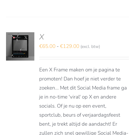
X
S
TEREN
Prijsklasse:
€
65.00
-
€
129.00
(excl. btw)
€65.00
DUCT
LS
tot
FT
Een X Frame maken om je pagina te
RDERE
€129.00
ATIES.
promoten! Dan hoef je niet verder te
E
zoeken... Met dit Social Media frame ga
E
je in no-time 'viral' op X en andere
OZEN
socials. Of je nu op een event,
DEN
sportclub, beurs of verjaardagsfeest
bent, je trekt altijd de aandacht! Er
zullen zich snel gewillige Social Media-
DUCTPAGINA