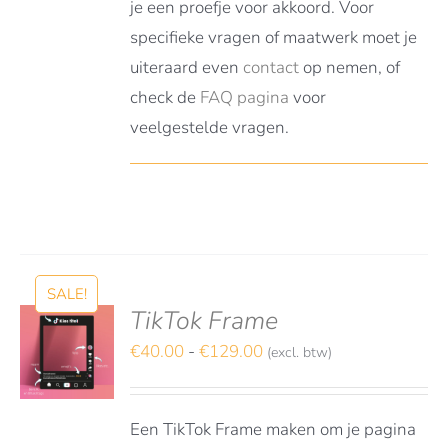
je een proefje voor akkoord. Voor
specifieke vragen of maatwerk moet je
uiteraard even
contact
op nemen, of
check de
FAQ pagina
voor
veelgestelde vragen.
SALE!
TikTok Frame
S
TEREN
Prijsklasse:
€
40.00
-
€
129.00
(excl. btw)
€40.00
DUCT
LS
tot
FT
Een TikTok Frame maken om je pagina
RDERE
€129.00