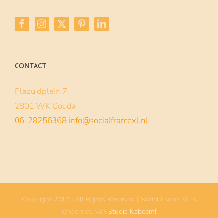
CONTACT
Plazuidplein 7
2801 WK Gouda
06-28256368
info@socialframexl.nl
Copyright 2012 | All Rights Reserved | Social Frame XL is
Onderdeel van
Studio Kaboem!