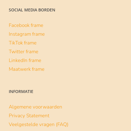
#skillsvoordeklas
1 maart 2022
De campagne Skills voor de klas laat
middelbare scholieren (van 3 havo tot vwo
6) op
| Lees verder