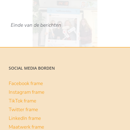
#skillsvoordeklas
1 maart 2022
De campagne Skills voor de klas laat
middelbare scholieren (van 3 havo tot vwo
6) op
| Lees verder