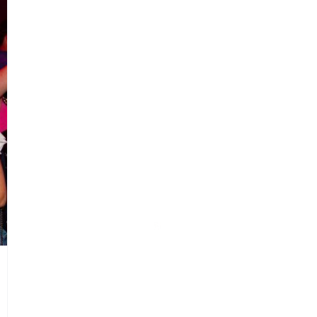
Baby Shower frame
Nieuwsberichten
#skillsvoordeklas
1 maart 2022