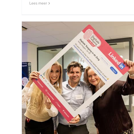
Lees meer
jk
Plazuidplein BBQ
Nieuwsberichten