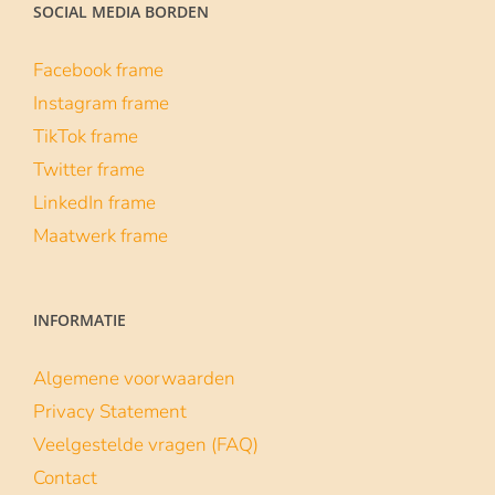
#skillsvoordeklas
1 maart 2022
De campagne Skills voor de klas laat
middelbare scholieren (van 3 havo tot vwo
6) op
| Lees verder