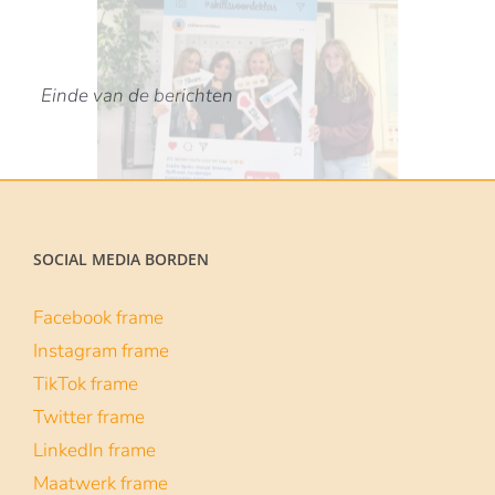
#skillsvoordeklas
1 maart 2022
De campagne Skills voor de klas laat
middelbare scholieren (van 3 havo tot vwo
6) op
| Lees verder