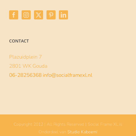
CONTACT
Plazuidplein 7
2801 WK Gouda
06-28256368
info@socialframexl.nl
Copyright 2012 | All Rights Reserved | Social Frame XL is
Onderdeel van
Studio Kaboem!