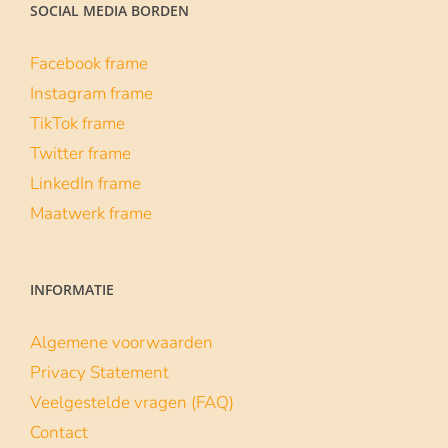
#skillsvoordeklas
1 maart 2022
De campagne Skills voor de klas laat
middelbare scholieren (van 3 havo tot vwo
6) op
| Lees verder