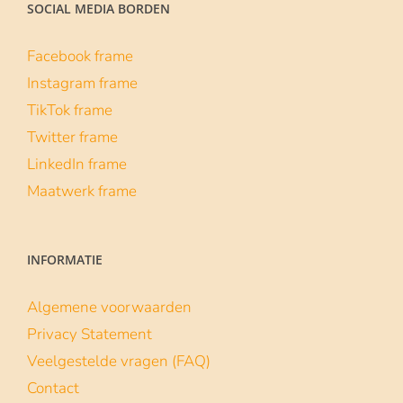
SOCIAL MEDIA BORDEN
Facebook frame
Instagram frame
TikTok frame
Twitter frame
LinkedIn frame
De campagne Skills voor de klas laat middelbare scholieren (van 3 havo tot vwo 6) op
Maatwerk frame
INFORMATIE
Algemene voorwaarden
Privacy Statement
Veelgestelde vragen (FAQ)
Contact