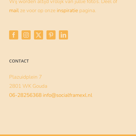
Wij worden altijd vrolijk van jullie foto’s. Deel of
Een babyshower is altijd een moment om met je vriendinnen te vieren... Als verrassing een op maat gemaakt Social frame cadeau doen is dan
mail
ze voor op onze
inspiratie
pagina.
CONTACT
Plazuidplein 7
2801 WK Gouda
06-28256368
info@socialframexl.nl