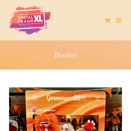
Ga
naar
inhoud
Borden