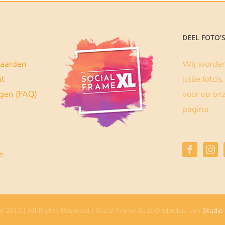
DEEL FOTO’
aarden
Wij worden 
nt
jullie foto’
agen (FAQ)
voor op on
pagina.
e
t 2012 | All Rights Reserved | Social Frame XL is Onderdeel van
Studio