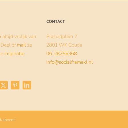
S
CONTACT
altijd vrolijk van
Plazuidplein 7
s. Deel of
mail
ze
2801 WK Gouda
ze
inspiratie
06-28256368
info@socialframexl.nl
 Kaboem!