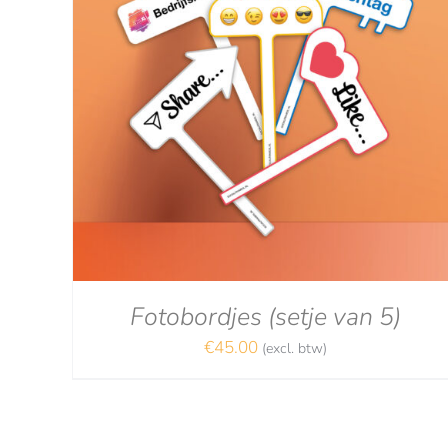
LS
OPTIES SELECTEREN
/
DETAILS
Fotobordjes (setje van 5)
€
45.00
(excl. btw)