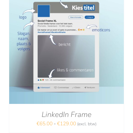
LinkedIn Frame
Prijsklasse:
€
65.00
-
€
129.00
(excl. btw)
€65.00
NA