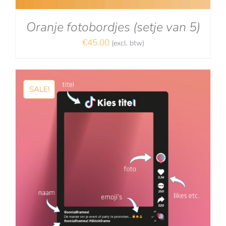
Oranje fotobordjes (setje van 5)
€
45.00
(excl. btw)
SALE!