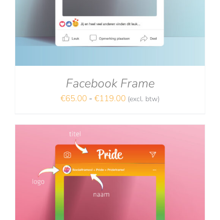
Facebook Frame
Prijsklasse:
€
65.00
-
€
119.00
(excl. btw)
€65.00
NA
tot
€119.00