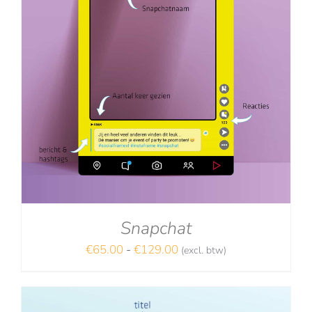
Snapchat
Prijsklasse:
€
65.00
-
€
129.00
(excl. btw)
NA
€65.00
tot
€129.00