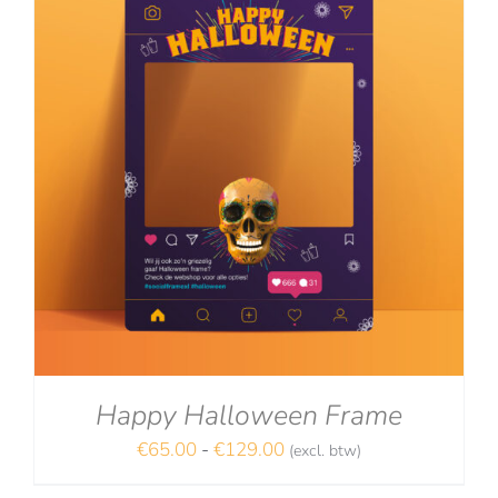
Happy Halloween Frame
Prijsklasse:
€
65.00
-
€
129.00
(excl. btw)
NA
€65.00