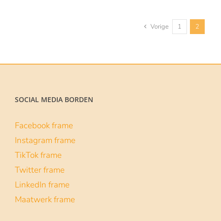
tot
€129.00
Vorige
1
2
SOCIAL MEDIA BORDEN
Facebook frame
Instagram frame
TikTok frame
Twitter frame
LinkedIn frame
Maatwerk frame