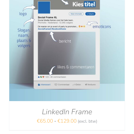
LinkedIn Frame
Prijsklasse:
€
65.00
-
€
129.00
(excl. btw)
€65.00
NA