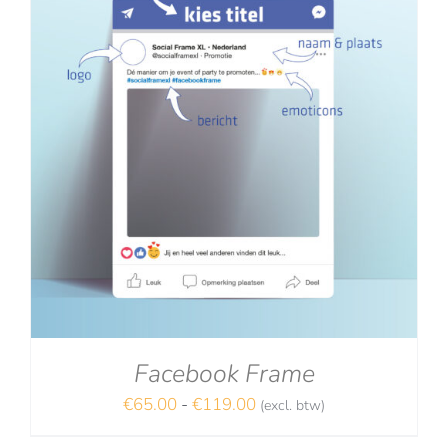
Facebook Frame
Prijsklasse:
€
65.00
-
€
119.00
(excl. btw)
€65.00
NA