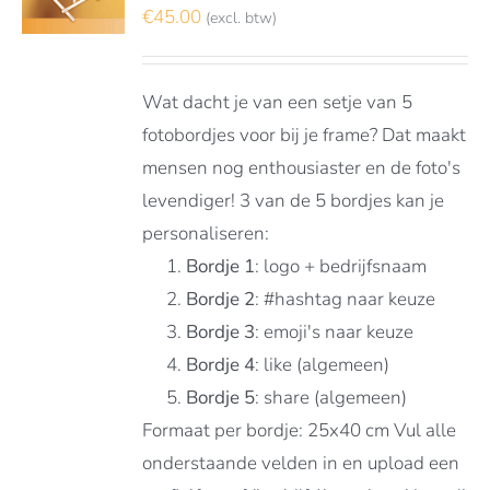
€
45.00
(excl. btw)
LS
Wat dacht je van een setje van 5
fotobordjes voor bij je frame? Dat maakt
mensen nog enthousiaster en de foto's
levendiger! 3 van de 5 bordjes kan je
personaliseren:
Bordje 1
: logo + bedrijfsnaam
Bordje 2
: #hashtag naar keuze
Bordje 3
: emoji's naar keuze
Bordje 4
: like (algemeen)
Bordje 5
: share (algemeen)
Formaat per bordje: 25x40 cm Vul alle
onderstaande velden in en upload een