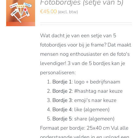
Fotobordjes (setje van 5)
S
TEREN
€
45.00
(excl. btw)
LS
Wat dacht je van een setje van 5
fotobordjes voor bij je frame? Dat maakt
mensen nog enthousiaster en de foto's
levendiger! 3 van de 5 bordjes kan je
personaliseren:
Bordje 1
: logo + bedrijfsnaam
Bordje 2
: #hashtag naar keuze
Bordje 3
: emoji's naar keuze
Bordje 4
: like (algemeen)
Bordje 5
: share (algemeen)
Formaat per bordje: 25x40 cm Vul alle
onderstaande velden in en upload een